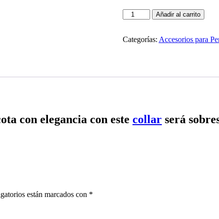
1
Añadir al carrito
Collar
en
cuero
Categorías:
Accesorios para Pe
para
perro
cantidad
cota con elegancia con este
collar
será sobres
gatorios están marcados con
*