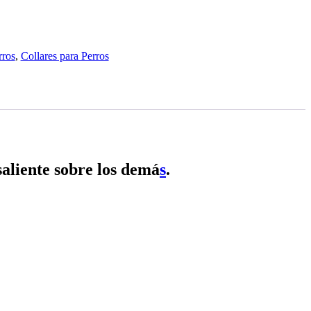
rros
,
Collares para Perros
aliente sobre los demá
s
.