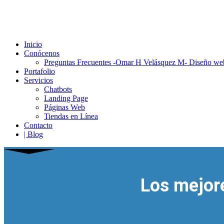
Inicio
Conócenos
Preguntas Frecuentes -Omar H Velásquez M- Diseño we
Portafolio
Servicios
Chatbots
Landing Page
Páginas Web
Tiendas en Línea
Contacto
| Blog
Los mejores Chatbots para Facebook
Los mejor