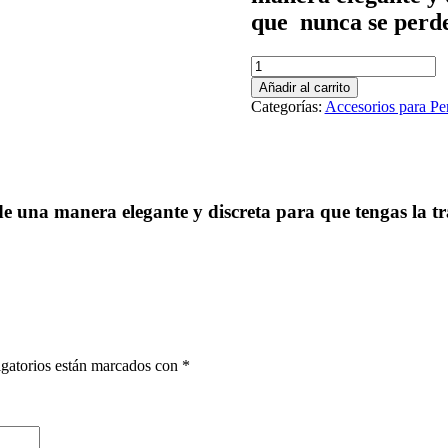
que nunca se perde
1
Collar
Añadir al carrito
con
Categorías:
Accesorios para Pe
placa
para
perro
cantidad
 de una manera elegante y discreta para que tengas la 
gatorios están marcados con
*