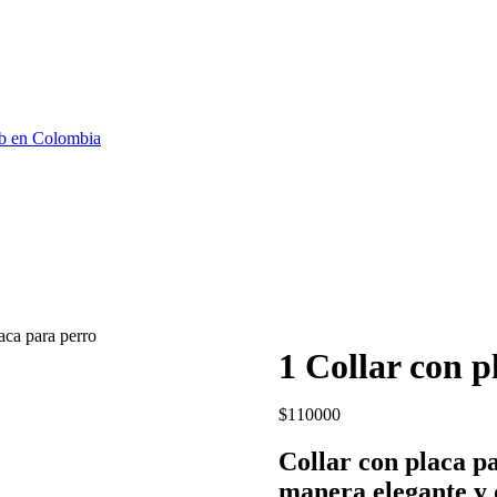
b en Colombia
aca para perro
1 Collar con p
$
110000
Collar con placa pa
manera elegante y 